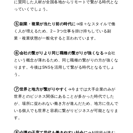
に賛同した人材が全国各地からリモートで繋がる時代とな
っていくでしょう。
⑤副業・複業が当たり前の時代に
→様々なスタイルで働
く人が増えるため、2～3つ仕事を掛け持ちしている副
業・複業状態が一般化すると言われています。
⑥会社の繋がりより同じ職種の繋がりが強くなる
→会社
という概念が薄れるため、同じ職種の繋がりの方が強くな
ります。今後はSNSを活用して繋がる時代となるでしょ
う。
⑦世界と地方が繋がりやすく
→今までは大手企業のみが
世界とのビジネス関係にあることが多かった時代でした
が、場所に捉われない働き方が進んだため、地方に住んで
いる個人でも世界と容易に繋がりビジネスが可能となりま
す。
⑧介護や子育て世代も働きやすい社会に
→AI技術が進む