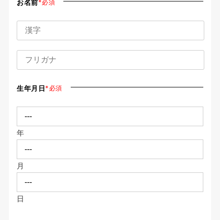
お名前
*必須
生年月日
*必須
年
月
日