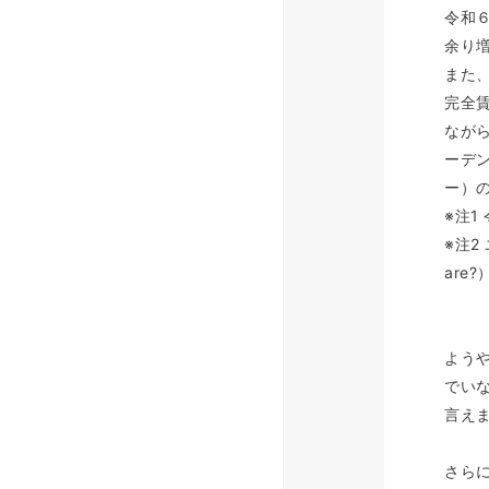
令和６
余り
また、
完全
なが
ーデ
ー）の
※注1
※注2
are
よう
でい
言え
さら