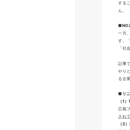
する
ん。
■NO
一方
す。
「社
記事
やり
る企
■リ
（1
広報
されて
（2