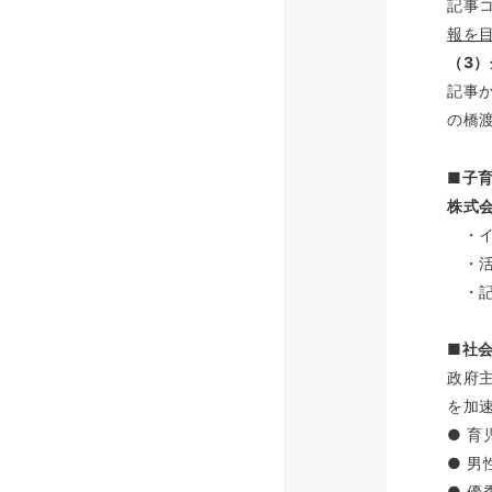
記事
報を
（3
記事
の橋
■子
株式
・イ
・活
・記事U
■社
政府
を加
● 
● 
● 