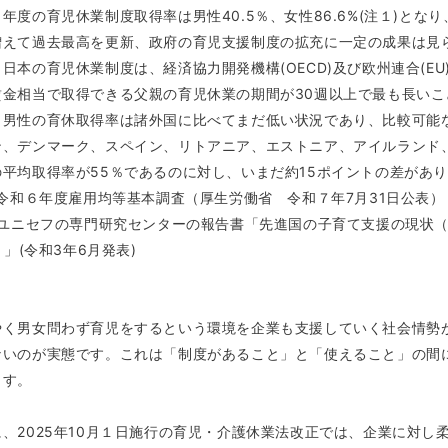
年度の育児休業制度取得率は男性40.5％、女性86.6%(注１)とな
増えて過去最高を更新、政府の育児支援制度の拡充に一定の成果は見
日本の育児休業制度は、経済協力開発機構(OECD)及び欧州連合(E
賃金相当で取得できる父親の育児休業の期間が30週以上で最も長い
ら男性の育休取得率は諸外国に比べてまだ低い状況であり、比較可能な
ン、デンマーク、スペイン、リトアニア、エストニア、アイルランド
平均取得率が55％であるのに対し、いまだ約15ポイントの差があり
 令和６年度雇用均等基本調査（厚生労働省 令和７年7月31日公表）
 ユニセフの専門研究センターの報告書「先進国の子育て支援の現状（Where Do Ri
?）」(令和3年6月発表)
やく男女問わず育児をするという環境を企業も支援していく社会情勢
ないのが実態です。これは「制度があること」と「使えること」の間
ます。
に、2025年10月１日施行の育児・介護休業法改正では、企業に対