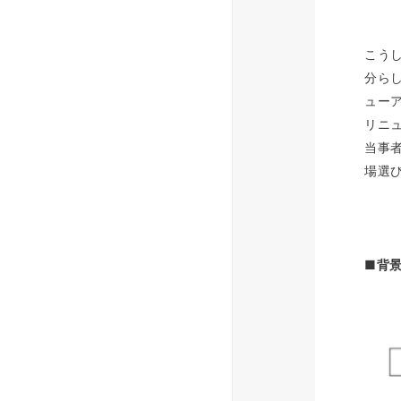
こう
分らし
ュー
リニ
当事
場選
■背