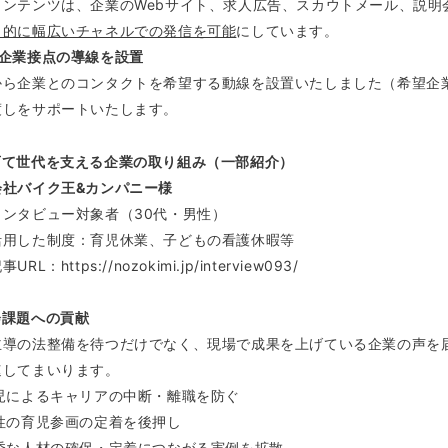
コンテンツは、企業のWebサイト、求人広告、スカウトメール、説明
目的に幅広いチャネルでの発信を可能
にしています。
）企業接点の導線を設置
から企業とのコンタクトを希望する動線を設置いたしました（希望企
渡しをサポートいたします。
育て世代を支える企業の取り組み（一部紹介）
会社バイク王&カンパニー様
ンタビュー対象者（30代・男性）
用した制度：育児休業、子どもの看護休暇等
RL：https://nozokimi.jp/interview093/
会課題への貢献
主導の法整備を待つだけでなく、現場で成果を上げている企業の声を
速してまいります。
育児によるキャリアの中断・離職を防ぐ
男性の育児参画の定着を後押し
優秀な人材の確保・定着につながる実例を拡散