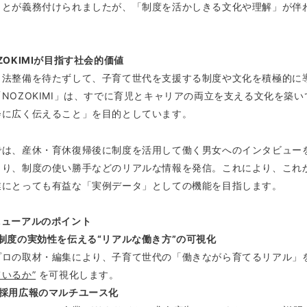
ことが義務付けられましたが、「制度を活かしきる文化や理解」が伴
ZOKIMIが目指す社会的価値
、法整備を待たずして、子育て世代を支援する制度や文化を積極的に
「NOZOKIMI」は、すでに育児とキャリアの両立を支える文化を築
会に広く伝えること」を目的としています。
では、産休・育休復帰後に制度を活用して働く男女へのインタビュー
とり、制度の使い勝手などのリアルな情報を発信。これにより、これ
業にとっても有益な「実例データ」としての機能を目指します。
ニューアルのポイント
）制度の実効性を伝える“リアルな働き方”の可視化
プロの取材・編集により、子育て世代の「働きながら育てるリアル」
いるか”
を可視化します。
）採用広報のマルチユース化