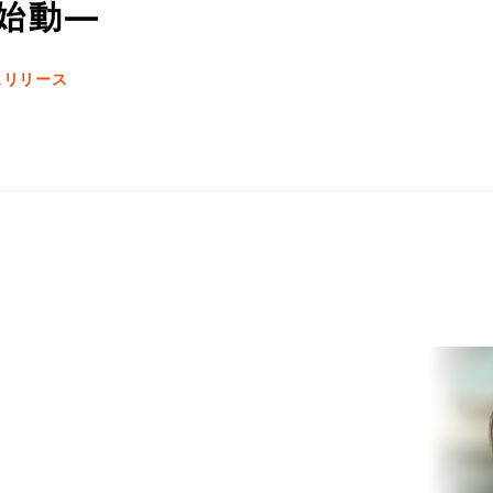
始動—
スリリース