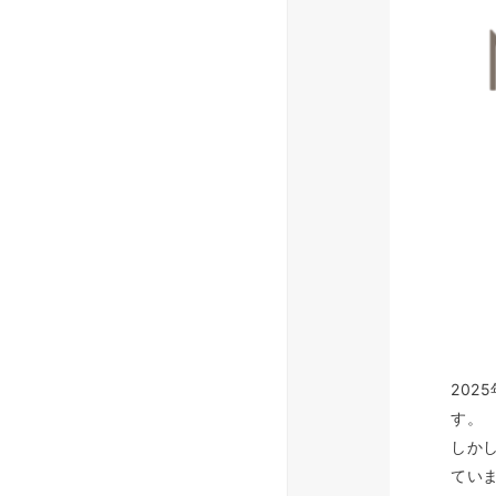
20
す。
しか
てい