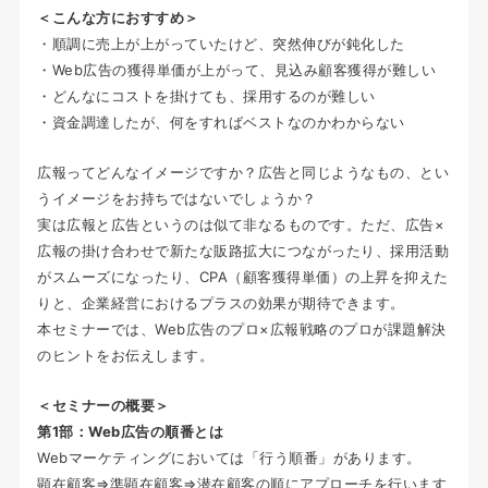
＜こんな方におすすめ＞
・順調に売上が上がっていたけど、突然伸びが鈍化した
・Web広告の獲得単価が上がって、見込み顧客獲得が難しい
・どんなにコストを掛けても、採用するのが難しい
・資金調達したが、何をすればベストなのかわからない
広報ってどんなイメージですか？広告と同じようなもの、とい
うイメージをお持ちではないでしょうか？
実は広報と広告というのは似て非なるものです。ただ、広告×
広報の掛け合わせで新たな販路拡大につながったり、採用活動
がスムーズになったり、CPA（顧客獲得単価）の上昇を抑えた
りと、企業経営におけるプラスの効果が期待できます。
本セミナーでは、Web広告のプロ×広報戦略のプロが課題解決
のヒントをお伝えします。
＜セミナーの概要＞
第1部：Web広告の順番とは
Webマーケティングにおいては「行う順番」があります。
顕在顧客⇒準顕在顧客⇒潜在顧客の順にアプローチを行います