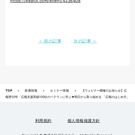
https://peatix.com/event/4336408
＜ 前の記事
次の記事 ＞
TOP
>
新着情報
>
セミナー情報
>
【ウェビナー開催のお知らせ】広
報歴20年・広報支援実績100社のベテランに学ぶ★明日から取り組める 「広報のはじめ方」
利用規約
個人情報保護方針