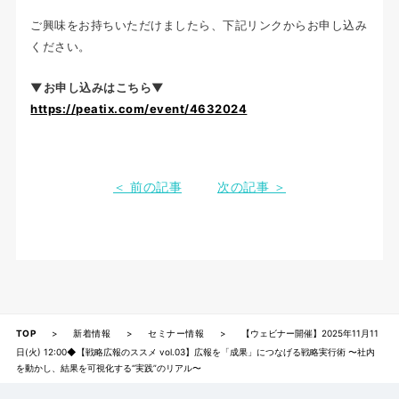
ご興味をお持ちいただけましたら、下記リンクからお申し込み
ください。
▼お申し込みはこちら▼
https://peatix.com/event/4632024
＜ 前の記事
次の記事 ＞
TOP
>
新着情報
>
セミナー情報
>
【ウェビナー開催】2025年11月11
日(火) 12:00◆【戦略広報のススメ vol.03】広報を「成果」につなげる戦略実行術 〜社内
を動かし、結果を可視化する“実践”のリアル〜