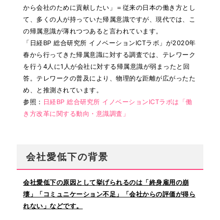
から会社のために貢献したい」＝従来の日本の働き方とし
て、多くの人が持っていた帰属意識ですが、現代では、こ
の帰属意識が薄れつつあると言われています。
「日経BP 総合研究所 イノベーションICTラボ」が2020年
春から行ってきた帰属意識に対する調査では、テレワーク
を行う4人に1人が会社に対する帰属意識が弱まったと回
答。テレワークの普及により、物理的な距離が広がったた
め、と推測されています。
参照：
日経BP 総合研究所 イノベーションICTラボは「働
き方改革に関する動向・意識調査」
会社愛低下の背景
会社愛低下の原因として挙げられるのは「終身雇用の崩
壊」「コミュニケーション不足」「会社からの評価が得ら
れない」などです。