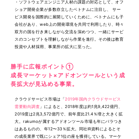
・ソフトウェアエンジニア人材の課題の対応として、オフ
ショア開発企業が多数存立したベトナムに注目し、 サー
ビス開発を国際的に展開していくために、ベトナムにも子
会社があり、web上の開発環境を共同で利用したり、時々
双方の国を行き来しながら交流を深めつつ、一緒にサービ
スのコンセプトを理解しながら作業を進行。その後は教育
投資や人材採用、事業所の拡大に至った。
勝手に広報ポイント①
成長マーケット×アドオンツールという成
長拡大が見込める事業。
クラウドサービス市場は「
2019年国内クラウドサービス
需要動向調査
」によると、2018年度は約1兆9,422億円、
2019度は2兆3,572億円で、前年度比21.4％増と大きく拡
大。rakumoが属するアドオンツール市場も年にバラつき
はあるものの、年12〜33％拡大。同社IR資料によるとそ
の成長業界で既にシェア1位の座を獲得している。マーケ