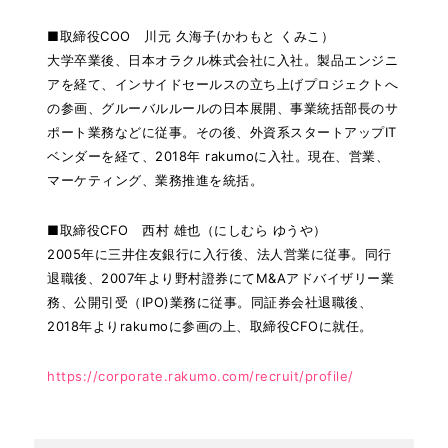
■取締役COO 川元 久海子(かわもと くみこ）
大学卒業後、日本オラクル株式会社に入社。製品エンジニ
アを経て、インサイドセールスの立ち上げプロジェクトへ
の参画、グルーバルルールの日本展開、事業統括部長のサ
ポート業務などに従事。その後、外資系スタートアップIT
ベンダーを経て、2018年 rakumoに入社。現在、営業、
マーケティング、業務推進を統括。
■取締役CFO 西村 雄也（にしむら ゆうや）
2005年に三井住友銀行に入行後、法人営業に従事。同行
退職後、2007年より野村證券にてM&Aアドバイザリー業
務、公開引受（IPO)業務に従事。同証券会社退職後、
2018年よりrakumoに参画の上、取締役CFOに就任。
https://corporate.rakumo.com/recruit/profile/