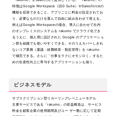
特徴はGoogle Workspace（旧G Suite）やSalesforceの
機能を拡張できること。アプリごとに料金が設定されてお
り、必要なものだけを選んで自由に組み合わせて使える。
例えばGoogle Workspaceの場合、導入に合わせて社内
のオンプレミスのシステムを rakumo でクラウド化でき
るうえに、個人用に設計された Google のアプリケーショ
ン群を組織でも使いやすくできる。そのうえカバーしきれ
ないコア業務（稟議・経費精算・勤怠管理）を rakumo
で補完できる。さらに「仕事をラクにオモシロく」するた
めの生産性向上に寄与するアプリケーションも揃う。
ビジネスモデル
サブスクリプション型リカーリングレベニューモデル
主要サービスである「rakumo」の収益構造は、サービス
料金を顧客企業の使用期間及びユー ザー数に応じて定期