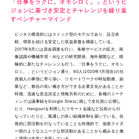
「仕事をラクに。オモシロく。」というビ
ジョンに基づき安定とチャレンジを繰り返
すベンチャーマインド
ビジネス構造的にはストック型のモデルであり、設立依
頼、増収を続ける安定した収益基盤を構築している。
2017年9月には資金調達を行い、各種サービスの拡大、画
像認識や機械学習・AIなどの研究開発、海外展開など、積
極的に新たなチャレンジも行う。「仕事をラクに。オモシ
ロく。」というビジョン通り、60人(2020年1月現在)の社
員個人の事情に寄り添い、リモートワークや時短勤務、副
業など、都合の良い働き方ができる企業文化があることが
特徴。迅速な意志決定と情報共有のために、各種のミーテ
ィングは議事録をGoogle Sitesに残して全社員に公開し
たり、Hangoutを利用したリモート会議など以前から行
なっていたりと、風通しの良い組織体制を築いている。自
発的に部活動を行なっていることも特徴的で、仮面ライダ
ー部のようなユニークな部活動があることから鑑みると働
く環境は非常に充実している。