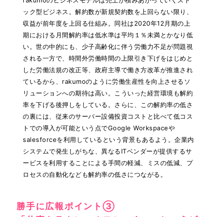
rakumoのビジネスモデルは売上が積みあがっていくスト
ック型ビジネス。解約数が新規契約数を上回らない限り、
収益が前年度を上回る仕組み。同社は2020年12月期の上
期における月間解約率は低水準は平均１％未満とかなり低
い。世の中的にも、少子高齢化に伴う労働力不足が問題視
される一方で、時間外労働時間の上限引き下げをはじめと
した労働法規の改正等、政府主導で働き方改革が推進され
ているから、rakumoのように労働生産性を向上させるソ
リューションへの期待は高い。こういった経営環境も解約
率を下げる後押しをしている。さらに、この解約率の低さ
の裏には、従来のサーバー設備投資コストと比べて低コス
トでの導入が可能という点でGoogle Workspaceや
salesforceを利用しているという背景もあるよう。企業内
システムで発生しがちな、異なるITベンダーが提供するサ
ービスを利用することによる手間の軽減、ミスの低減、プ
ロセスの自動化なども解約率の低さにつながる。
勝手に広報ポイント③