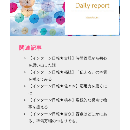
関連記事
【インターン日報★吉﨑】時間管理から初心
を思い出した話
【インターン日報★柘植】「伝える」の本質
を考えてみる
【インターン日報★佐々木】応用力を磨くに
は
【インターン日報★橋本】客観的な視点で物
事を捉える
【インターン日報★吉永】盲点はどこかにあ
る、準備万端のつもりでも。