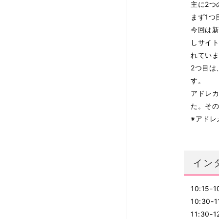
主に2つ
まず1つ
今回は新
しサイ
れてい
2つ目は
す。
アドレ
た。そ
※アドレ
イン
10:15-
10:3
11:30