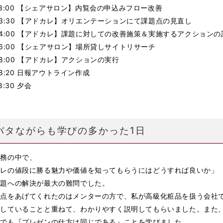
0-13:00 【シェアサロン】内覧会の申込みフロー改善
0-13:30 【アドカレ】オリエンテーションにて課題点の見直し
0-14:00 【アドカレ】課題に対しての改善施策＆実施するアクションの
0-16:00 【シェアサロン】場所貸しサイトリサーチ
-18:00 【アドカレ】アクションの実行
-18:20 日報アウトライン作成
18:30 夕会
バタながらも学びの多かった1日
業務の中で、
カレの値段に勝る魅力や価値を知ってもらうにはどうすれば良いか」
問題への解決が最大の難問でした。
題点をあげてくれたのはメンターの方で、私が高級化粧品を扱う会社
をしていることと重ねて、わかりやすく説明してもらいました。また
物でも『プレゼンの仕方は同じである』ことを学びました。