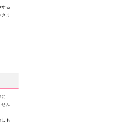
験する
いきま
特に、
ません
めにも