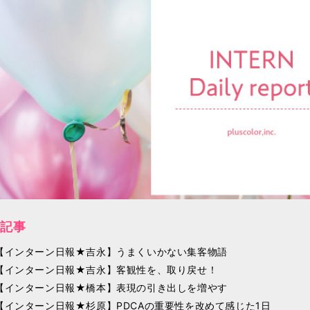
記事
【インターン日報★吉永】うまくいかない集客物語
【インターン日報★吉永】客観性を、取り戻せ！
【インターン日報★橋本】表現の引き出しを増やす
【インターン日報★杉原】PDCAの重要性を改めて感じた1日