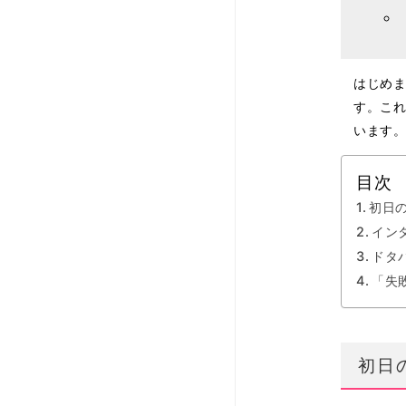
はじめま
す。こ
います
目次
初日
イン
ドタ
「失
初日