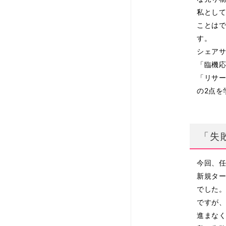
私とし
ことは
す。
シェア
「臨機
「リサ
の2点を
「失
今回、
新規タ
でした
ですが
進まな