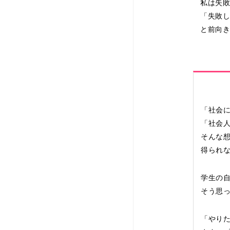
私は失
「失敗
と前向
「社会
「社会
そんな
得られ
学生の
そう思
「やり