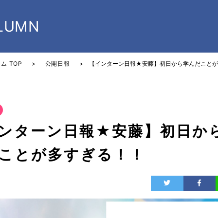
LUMN
ム TOP
>
公開日報
> 【インターン日報★安藤】初日から学んだこと
ンターン日報★安藤】初日か
ことが多すぎる！！